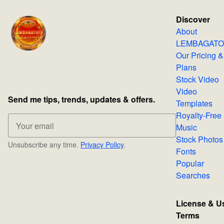
Discover
About
LEMBAGATO
Our Pricing &
Plans
Stock Video
Video
Send me tips, trends, updates & offers.
Templates
Royalty-Free
Music
Stock Photos
Unsubscribe any time.
Privacy Policy
.
Fonts
Popular
Searches
License & U
Terms