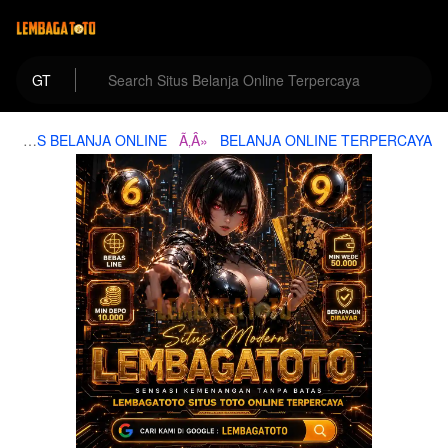
GT
SITUS BELANJA ONLINE
BELANJA ONLINE TERPERCAYA